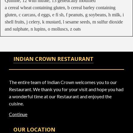
Quinine, 12 with nitrate, 13 genetically modified
a cereal wheat containing gluten, b cereal barley containing
gluten, c carcass, d eggs, e fi sh, f peanuts, g soybeans, h milk, i
shell fruits, j celery, k mustard, l sesame seeds, m sulfur dioxide
and sulphate, n lupins, o molluscs, z oats
INDIAN CROWN RESTAURANT
The entire team of Indian Crown welcomes you to our
Restaurant. We thank you for your visit and hope you had
a wonderful time at our Restaurant and enjoyed the
cuisine.
Continue
OUR LOCATION